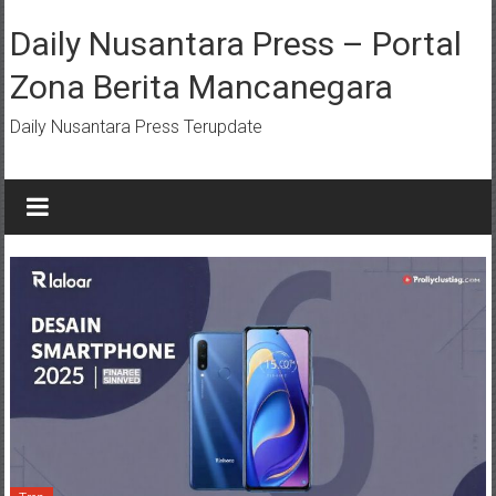
Lompat
ke
Daily Nusantara Press – Portal
konten
Zona Berita Mancanegara
Daily Nusantara Press Terupdate