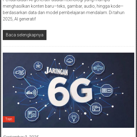
menghasilkan konten baru—teks, gambar, audio, hingga kode—
berdasarkan data dan model pembelajaran mendalam. Di tahun
2025, AI generatif
Baca selengkapnya
Tren
September 9, 2025