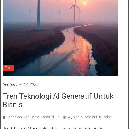
Tren
September 12, 2025
Tren Teknologi AI Generatif Untuk
Bisnis
Diposkan Oleh:Daniel Gamaliel
AI
,
bisnis
,
generatif
,
teknologi
Pendahuluan AI generatif adalah teknologi yang mampu