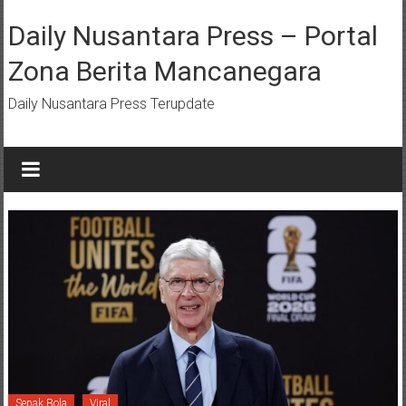
Lompat
ke
Daily Nusantara Press – Portal
konten
Zona Berita Mancanegara
Daily Nusantara Press Terupdate
Sepak Bola
Viral