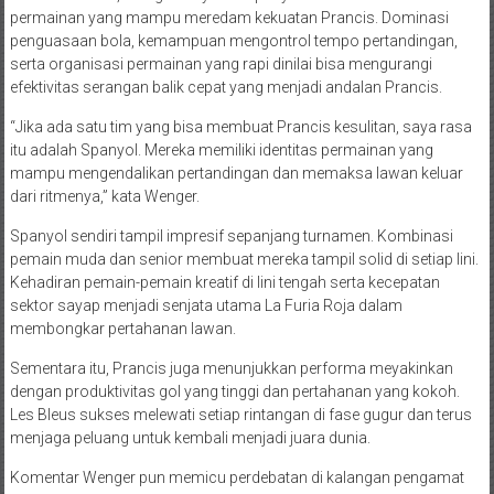
permainan yang mampu meredam kekuatan Prancis. Dominasi
penguasaan bola, kemampuan mengontrol tempo pertandingan,
serta organisasi permainan yang rapi dinilai bisa mengurangi
efektivitas serangan balik cepat yang menjadi andalan Prancis.
“Jika ada satu tim yang bisa membuat Prancis kesulitan, saya rasa
itu adalah Spanyol. Mereka memiliki identitas permainan yang
mampu mengendalikan pertandingan dan memaksa lawan keluar
dari ritmenya,” kata Wenger.
Spanyol sendiri tampil impresif sepanjang turnamen. Kombinasi
pemain muda dan senior membuat mereka tampil solid di setiap lini.
Kehadiran pemain-pemain kreatif di lini tengah serta kecepatan
sektor sayap menjadi senjata utama La Furia Roja dalam
membongkar pertahanan lawan.
Sementara itu, Prancis juga menunjukkan performa meyakinkan
dengan produktivitas gol yang tinggi dan pertahanan yang kokoh.
Les Bleus sukses melewati setiap rintangan di fase gugur dan terus
menjaga peluang untuk kembali menjadi juara dunia.
Komentar Wenger pun memicu perdebatan di kalangan pengamat