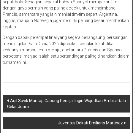
sepak bola. Sebagian sepakat bahwa Spanyol merupakan tim
dengan gaya bermain yang paling cocok untuk mengimbangi
Prancis, sementara yang lain menilai tim-tim seperti Argentina,
Inggris, maupun Norwegia juga memiliki peluang besar memberikan
kejutan.
Dengan babak perempat final yang segera berlangsung, persaingan
menuju gelar Piala Dunia 2026 diprediksi semakin ketat. Jika
keduanya mampu terus melaju, duel antara Prancis dan Spanyol
berpotensi menjadi salah satu pertandingan paling dinantikan dalam
turnamen ini.
Navigasi
Aqil Savik Mantap Gabung Persija, Ingin Wujudkan Ambisi Raih
Gelar Juara
pos
Juventus Dekati Emiliano Martinez