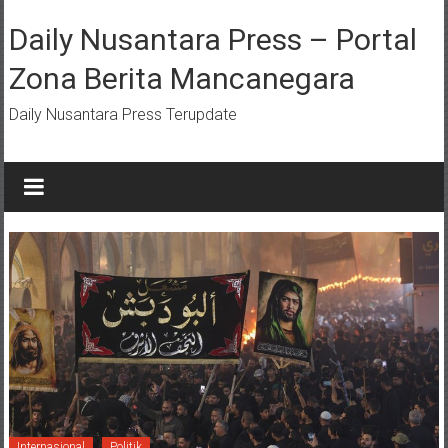
Lompat
ke
Daily Nusantara Press – Portal
konten
Zona Berita Mancanegara
Daily Nusantara Press Terupdate
Internasional
Politik