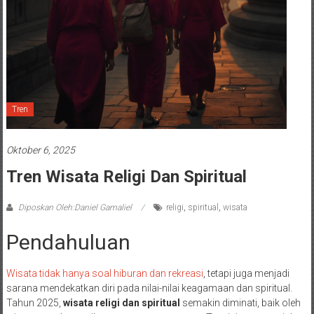
Tren
Oktober 6, 2025
Tren Wisata Religi Dan Spiritual
Diposkan Oleh:Daniel Gamaliel
religi
,
spiritual
,
wisata
Pendahuluan
Wisata tidak hanya soal hiburan dan rekreasi
, tetapi juga menjadi
sarana mendekatkan diri pada nilai-nilai keagamaan dan spiritual.
Tahun 2025,
wisata religi dan spiritual
semakin diminati, baik oleh