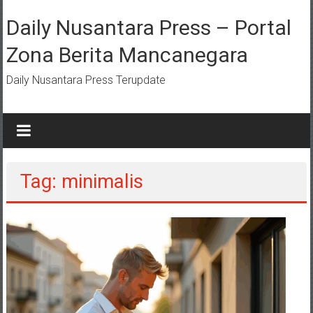
Lompat
ke
Daily Nusantara Press – Portal
konten
Zona Berita Mancanegara
Daily Nusantara Press Terupdate
Tag: minimalis