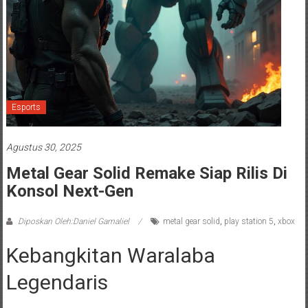
Esports
Agustus 30, 2025
Metal Gear Solid Remake Siap Rilis Di
Konsol Next-Gen
Diposkan Oleh:Daniel Gamaliel
metal gear solid
,
play station 5
,
xbox
Kebangkitan Waralaba
Legendaris