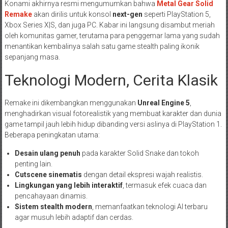
Konami akhirnya resmi mengumumkan bahwa
Metal Gear Solid
Remake
akan dirilis untuk konsol
next-gen
seperti PlayStation 5,
Xbox Series X|S, dan juga PC. Kabar ini langsung disambut meriah
oleh komunitas gamer, terutama para penggemar lama yang sudah
menantikan kembalinya salah satu game stealth paling ikonik
sepanjang masa.
Teknologi Modern, Cerita Klasik
Remake ini dikembangkan menggunakan
Unreal Engine 5
,
menghadirkan visual fotorealistik yang membuat karakter dan dunia
game tampil jauh lebih hidup dibanding versi aslinya di PlayStation 1.
Beberapa peningkatan utama:
Desain ulang penuh
pada karakter Solid Snake dan tokoh
penting lain.
Cutscene sinematis
dengan detail ekspresi wajah realistis.
Lingkungan yang lebih interaktif
, termasuk efek cuaca dan
pencahayaan dinamis.
Sistem stealth modern
, memanfaatkan teknologi AI terbaru
agar musuh lebih adaptif dan cerdas.