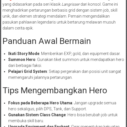
yang didasarkan pada seri klasik
Langrisser
dari konsol. Game ini
menghadirkan pertarungan berbasis grid dengan sistem job, skill
unik, dan elemen strategi mendalam. Pemain mengendalikan
pasukan pahlawan legendaris untuk bertarung melawan musuh
dalam cerita epik.
Panduan Awal Bermain
Ikuti Story Mode
: Memberikan EXP, gold, dan equipment dasar.
Summon Hero
: Gunakan tiket summon untuk mendapatkan hero
dari berbagai faksi.
Pelajari Grid System
: Setiap pergerakan dan posisi unit sangat
memengaruhi jalannya pertarungan.
Tips Mengembangkan Hero
Fokus pada Beberapa Hero Utama
: Jangan upgrade semua
hero sekaligus, pilih DPS, Tank, dan Support.
Gunakan Sistem Class Change
: Hero bisa berubah job untuk
membuka skill baru.
Upgrade Equipment dan Enchant
: Gear menentukan kekuatan