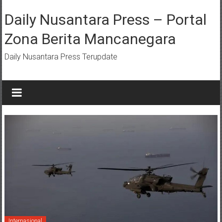
Lompat
ke
Daily Nusantara Press – Portal
konten
Zona Berita Mancanegara
Daily Nusantara Press Terupdate
Internasional