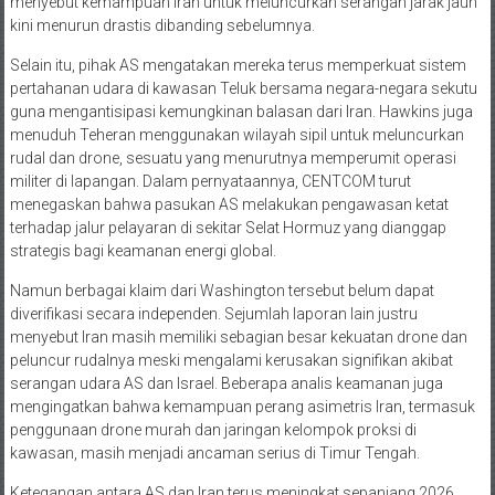
menyebut kemampuan Iran untuk meluncurkan serangan jarak jauh
kini menurun drastis dibanding sebelumnya.
Selain itu, pihak AS mengatakan mereka terus memperkuat sistem
pertahanan udara di kawasan Teluk bersama negara-negara sekutu
guna mengantisipasi kemungkinan balasan dari Iran. Hawkins juga
menuduh Teheran menggunakan wilayah sipil untuk meluncurkan
rudal dan drone, sesuatu yang menurutnya memperumit operasi
militer di lapangan. Dalam pernyataannya, CENTCOM turut
menegaskan bahwa pasukan AS melakukan pengawasan ketat
terhadap jalur pelayaran di sekitar Selat Hormuz yang dianggap
strategis bagi keamanan energi global.
Namun berbagai klaim dari Washington tersebut belum dapat
diverifikasi secara independen. Sejumlah laporan lain justru
menyebut Iran masih memiliki sebagian besar kekuatan drone dan
peluncur rudalnya meski mengalami kerusakan signifikan akibat
serangan udara AS dan Israel. Beberapa analis keamanan juga
mengingatkan bahwa kemampuan perang asimetris Iran, termasuk
penggunaan drone murah dan jaringan kelompok proksi di
kawasan, masih menjadi ancaman serius di Timur Tengah.
Ketegangan antara AS dan Iran terus meningkat sepanjang 2026